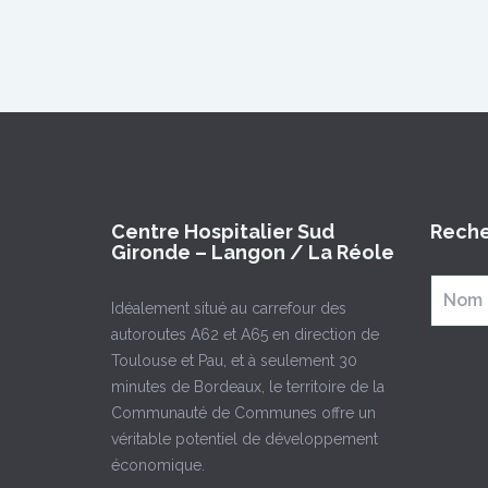
Centre Hospitalier Sud
Reche
Gironde – Langon / La Réole
Idéalement situé au carrefour des
autoroutes A62 et A65 en direction de
Toulouse et Pau, et à seulement 30
minutes de Bordeaux, le territoire de la
Communauté de Communes offre un
véritable potentiel de développement
économique.