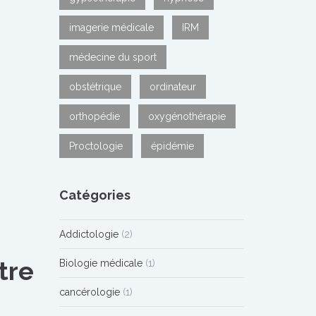
imagerie médicale
IRM
médecine du sport
obstétrique
ordinateur
orthopédie
oxygénothérapie
Proctologie
épidémie
Catégories
Addictologie
(2)
tre
Biologie médicale
(1)
cancérologie
(1)