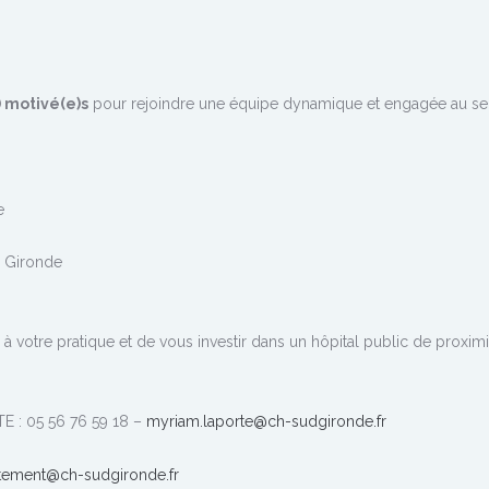
 motivé(e)s
pour rejoindre une équipe dynamique et engagée au se
e
d Gironde
 votre pratique et de vous investir dans un hôpital public de proximi
E : 05 56 76 59 18 –
myriam.laporte@ch-sudgironde.fr
tement@ch-sudgironde.fr